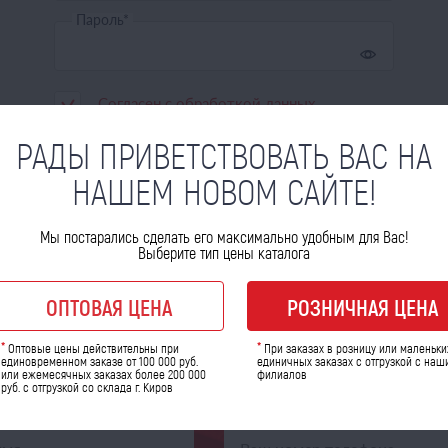
Пароль
*
Согласен с
обработкой данных
РАДЫ ПРИВЕТСТВОВАТЬ ВАС НА
НАШЕМ НОВОМ САЙТЕ!
ВХОД
Мы постарались сделать его максимально удобным для Вас!
Регистрация
Восстановить пароль
Выберите тип цены каталога
ОПТОВАЯ ЦЕНА
РОЗНИЧНАЯ ЦЕНА
*
*
Оптовые цены действительны при
При заказах в розницу или маленьки
единовременном заказе от 100 000 руб.
единичных заказах с отгрузкой с наш
 ВОПРОСЫ
или ежемесячных заказах более 200 000
филиалов
руб. с отгрузкой со склада г. Киров