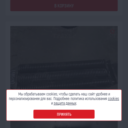
В КОРЗИНУ
Мы обрабатываем cookies, чтобы сделать наш сайт
удобнее и
персонализированее для вас. Подробнее:
политика использования
cookies
и
защита данных
.
ПРИНЯТЬ