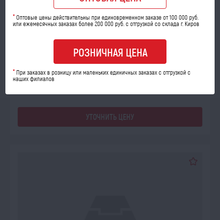
ПОД ЗАКАЗ
*
Оптовые цены действительны при единовременном заказе от 100 000 руб.
или ежемесячных заказах более 200 000 руб. с отгрузкой со склада г. Киров
Башмак 54-1-13-1А жатки НИВА без кронштейна
РОЗНИЧНАЯ ЦЕНА
Код товара: 65945
*
При заказах в розницу или маленьких единичных заказах с отгрузкой с
наших филиалов
УТОЧНИТЬ ЦЕНУ