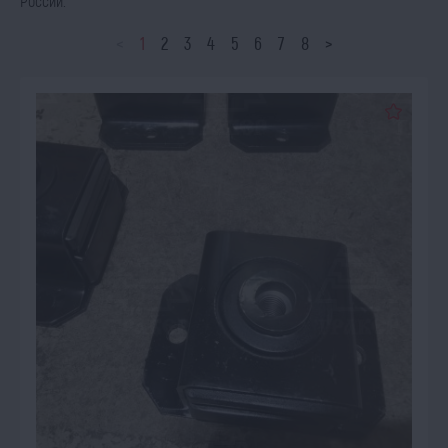
России.
<
1
2
3
4
5
6
7
8
>