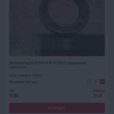
В НАЛИЧИИ
Амортизатор 54-00558 (КЗК 0212001) подшипника
соломотря...
Код товара: 66047
Количество шт:
опт
розница
111
151
a
a
В КОРЗИНУ