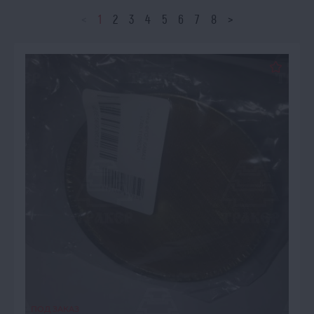
<
1
2
3
4
5
6
7
8
>
ПОД ЗАКАЗ