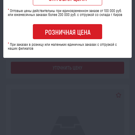
ПОД ЗАКАЗ
*
Оптовые цены действительны при единовременном заказе от 100 000 руб.
или ежемесячных заказах более 200 000 руб. с отгрузкой со склада г. Киров
Фильтр воздушный CF710 (эл.без.) К-З Евро-5 (5490)
Код товара: 64020
РОЗНИЧНАЯ ЦЕНА
*
При заказах в розницу или маленьких единичных заказах с отгрузкой с
наших филиалов
УТОЧНИТЬ ЦЕНУ